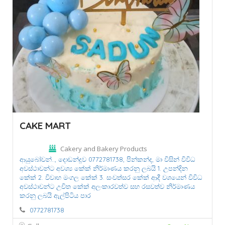
CAKE MART
Cakery and Bakery Products
ආයුබෝවන්..,
දොඩන්දූව 0772781738,
පින්කන්ද,
මා විසින් විවිධ
අවස්ථාවන්ට අවශ්‍ය කේක් නිර්මාණය කරනු ලබයි 1. උපන්දින
කේක් 2. විවාහ මංගල කේක් 3. සංවත්සර කේක් ආදී වශයෙන් විවිධ
අවස්ථාවන්ට උචිත කේක් අලංකාරවත්ව සහ රසවත්ව නිර්මාණය
කරනු ලබයි ඇල්පිටිය පාර
0772781738