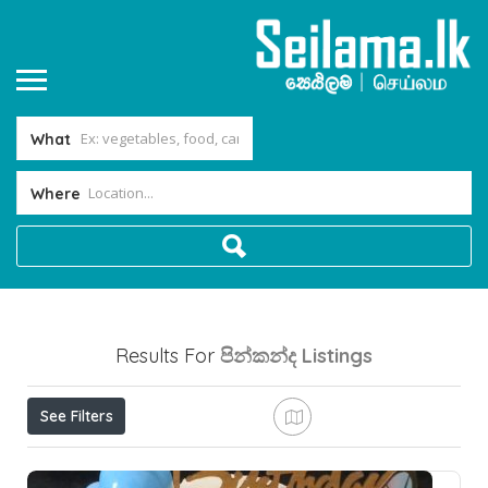
What
Where
Results For
පින්කන්ද
Listings
See Filters